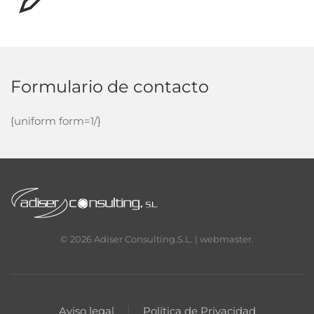
Formulario de contacto
{uniform form=1/}
©
2026
Adiser Consulting.S.L. |
webmaster
.
Aviso legal
Política de Privacidad