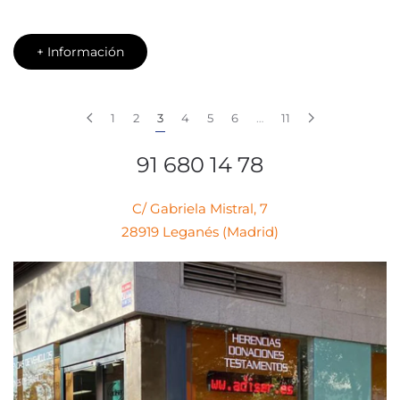
+ Información
1
2
3
4
5
6
…
11
91 680 14 78
C/ Gabriela Mistral, 7
28919 Leganés (Madrid)