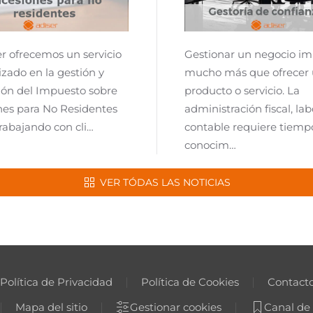
r ofrecemos un servicio
Gestionar un negocio im
izado en la gestión y
mucho más que ofrecer
ión del Impuesto sobre
producto o servicio. La
nes para No Residentes
administración fiscal, lab
trabajando con cli…
contable requiere tiemp
conocim…
VER TÓDAS LAS NOTICIAS
Política de Privacidad
Política de Cookies
Contact
Mapa del sitio
Gestionar cookies
Canal de