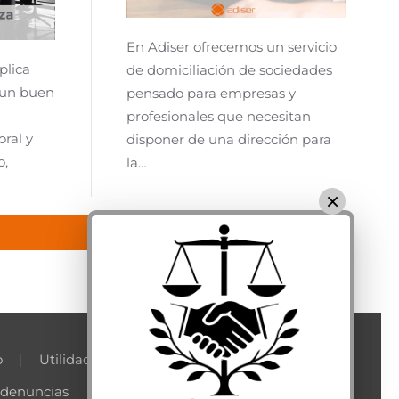
En Adiser ofrecemos un servicio
plica
de domiciliación de sociedades
 un buen
pensado para empresas y
profesionales que necesitan
oral y
disponer de una dirección para
o,
la…
×
o
Utilidades
 denuncias