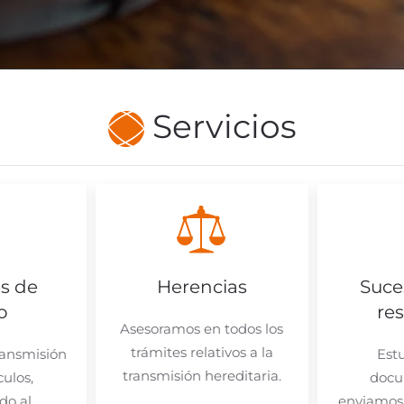
Servicios
s de
Herencias
Suce
o
re
Asesoramos en todos los
trámites relativos a la
ransmisión
Est
transmisión hereditaria.
culos,
docu
do al
enviamos 