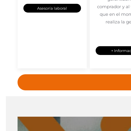
comprador y al
Asesoría laboral
que en el mo
realiza la g
+ Informa