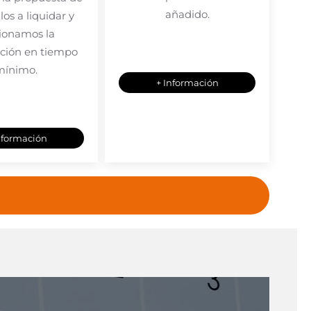
añadido.
los a liquidar y
ionamos la
ción en tiempo
mínimo.
+ Información
nformación