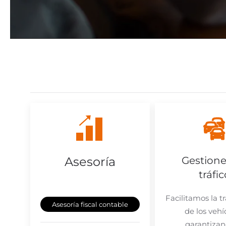
Asesoría
Gestione
tráfic
Facilitamos la t
Asesoría fiscal contable
de los vehí
garantizan