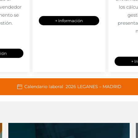
 vendedor
los cálcu
mento se
gest
+ Información
estión.
presenta
ción
+ I
Calendario laboral
2026
LEGANES – MADRID