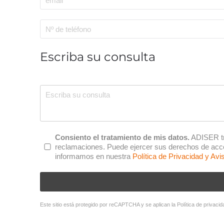
Escriba su consulta
Consentimiento
*
Consiento el tratamiento de mis datos.
ADISER tra
reclamaciones. Puede ejercer sus derechos de acceso
informamos en nuestra
Política de Privacidad y Avi
Este sitio está protegido por reCAPTCHA y se aplican la
Política de privacid