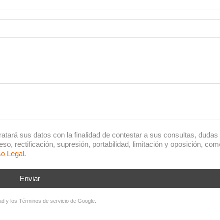
tará sus datos con la finalidad de contestar a sus consultas, dudas
, rectificación, supresión, portabilidad, limitación y oposición, com
so Legal.
Enviar
ad
y los
Términos de servicio
de Google.