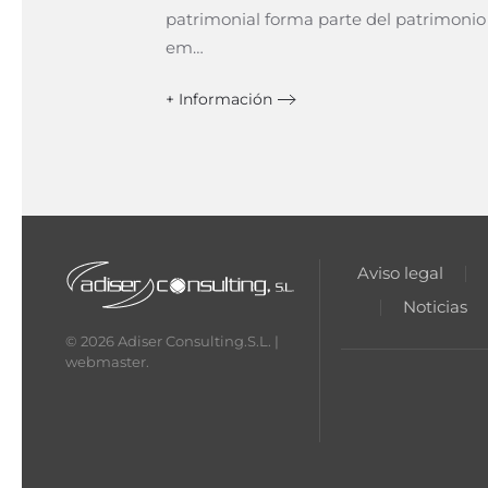
patrimonial forma parte del patrimonio
em…
+ Información
Aviso legal
Noticias
©
2026
Adiser Consulting.S.L. |
webmaster
.