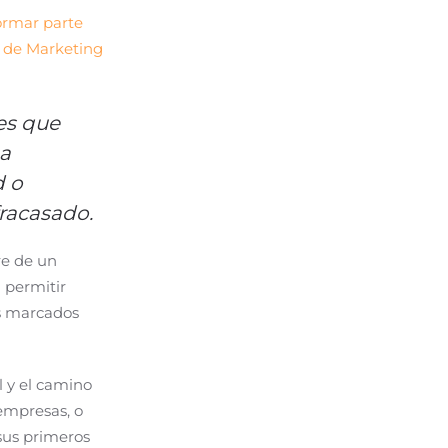
ormar parte
a de Marketing
es que
ha
d o
fracasado.
re de un
 permitir
os marcados
l y el camino
empresas, o
sus primeros