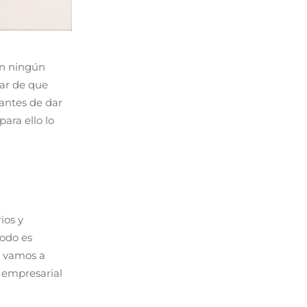
in ningún
sar de que
antes de dar
para ello lo
ios y
todo es
a vamos a
 empresarial