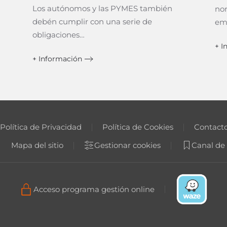
Los autónomos y las PYMES también
nor
debén cumplir con una serie de
em
obligaciones…
+ I
+ Información
Política de Privacidad
Política de Cookies
Contact
Mapa del sitio
Gestionar cookies
Canal de
Acceso programa gestión online