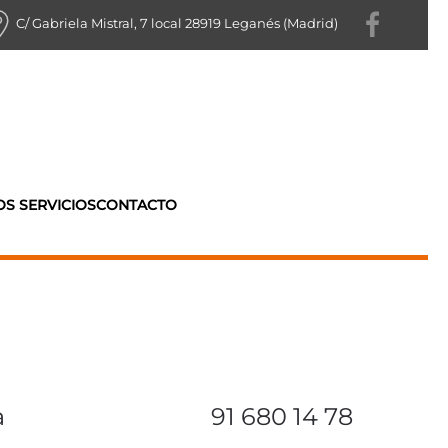
C/ Gabriela Mistral, 7 local 28919 Leganés (Madrid)
S SERVICIOS
CONTACTO
a
91 680 14 78